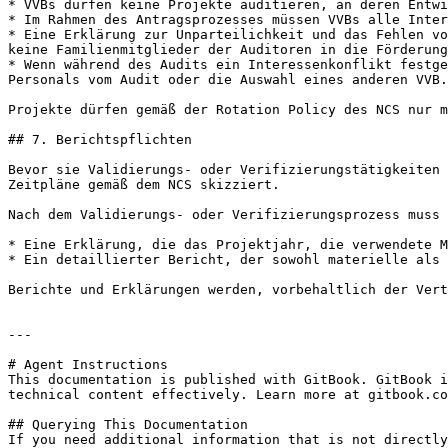
* VVBs dürfen keine Projekte auditieren, an deren Entwi
* Im Rahmen des Antragsprozesses müssen VVBs alle Inter
* Eine Erklärung zur Unparteilichkeit und das Fehlen vo
keine Familienmitglieder der Auditoren in die Förderung
* Wenn während des Audits ein Interessenkonflikt festge
Personals vom Audit oder die Auswahl eines anderen VVB.

Projekte dürfen gemäß der Rotation Policy des NCS nur m
## 7. Berichtspflichten

Bevor sie Validierungs- oder Verifizierungstätigkeiten 
Zeitpläne gemäß dem NCS skizziert.

Nach dem Validierungs- oder Verifizierungsprozess muss 
* Eine Erklärung, die das Projektjahr, die verwendete M
* Ein detaillierter Bericht, der sowohl materielle als 
Berichte und Erklärungen werden, vorbehaltlich der Vert
---

# Agent Instructions

This documentation is published with GitBook. GitBook i
technical content effectively. Learn more at gitbook.co
## Querying This Documentation

If you need additional information that is not directly