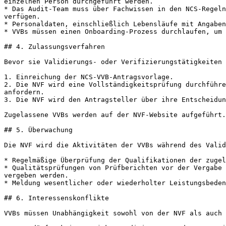
einzelnen Person durchgeführt werden.

* Das Audit-Team muss über Fachwissen in den NCS-Regeln
verfügen.

* Personaldaten, einschließlich Lebensläufe mit Angaben
* VVBs müssen einen Onboarding-Prozess durchlaufen, um 
## 4. Zulassungsverfahren

Bevor sie Validierungs- oder Verifizierungstätigkeiten 
1. Einreichung der NCS-VVB-Antragsvorlage.

2. Die NVF wird eine Vollständigkeitsprüfung durchführe
anfordern.

3. Die NVF wird den Antragsteller über ihre Entscheidun
Zugelassene VVBs werden auf der NVF-Website aufgeführt.

## 5. Überwachung

Die NVF wird die Aktivitäten der VVBs während des Valid
* Regelmäßige Überprüfung der Qualifikationen der zugel
* Qualitätsprüfungen von Prüfberichten vor der Vergabe 
vergeben werden.

* Meldung wesentlicher oder wiederholter Leistungsbeden
## 6. Interessenskonflikte

VVBs müssen Unabhängigkeit sowohl von der NVF als auch 