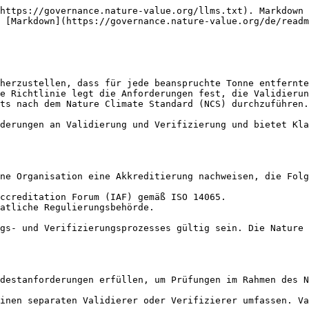
https://governance.nature-value.org/llms.txt). Markdown 
 [Markdown](https://governance.nature-value.org/de/readm
herzustellen, dass für jede beanspruchte Tonne entfernte
e Richtlinie legt die Anforderungen fest, die Validierun
ts nach dem Nature Climate Standard (NCS) durchzuführen.

derungen an Validierung und Verifizierung und bietet Kla
ne Organisation eine Akkreditierung nachweisen, die Folg
ccreditation Forum (IAF) gemäß ISO 14065.

atliche Regulierungsbehörde.

gs- und Verifizierungsprozesses gültig sein. Die Nature 
destanforderungen erfüllen, um Prüfungen im Rahmen des N
inen separaten Validierer oder Verifizierer umfassen. Va