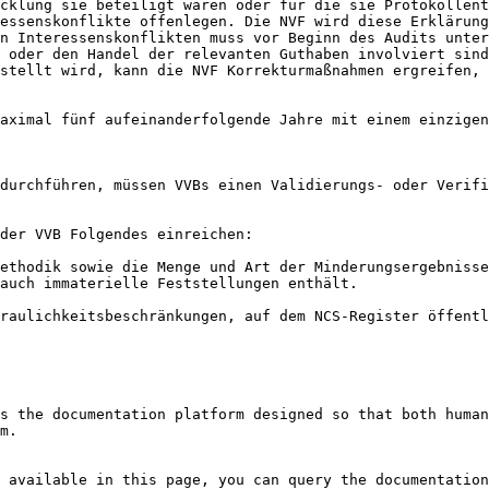
cklung sie beteiligt waren oder für die sie Protokollent
essenskonflikte offenlegen. Die NVF wird diese Erklärung
n Interessenskonflikten muss vor Beginn des Audits unter
 oder den Handel der relevanten Guthaben involviert sind
stellt wird, kann die NVF Korrekturmaßnahmen ergreifen, 
aximal fünf aufeinanderfolgende Jahre mit einem einzigen
durchführen, müssen VVBs einen Validierungs- oder Verifi
der VVB Folgendes einreichen:

ethodik sowie die Menge und Art der Minderungsergebnisse
auch immaterielle Feststellungen enthält.

raulichkeitsbeschränkungen, auf dem NCS-Register öffentl
s the documentation platform designed so that both human
m.

 available in this page, you can query the documentation