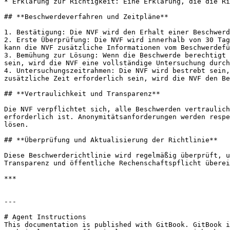
* Erklärung zur Richtigkeit: Eine Erklärung, die die Ri
## **Beschwerdeverfahren und Zeitpläne**

1. Bestätigung: Die NVF wird den Erhalt einer Beschwerd
2. Erste Überprüfung: Die NVF wird innerhalb von 30 Tag
kann die NVF zusätzliche Informationen vom Beschwerdefü
3. Bemühung zur Lösung: Wenn die Beschwerde berechtigt 
sein, wird die NVF eine vollständige Untersuchung durch
4. Untersuchungszeitrahmen: Die NVF wird bestrebt sein,
zusätzliche Zeit erforderlich sein, wird die NVF den Be
## **Vertraulichkeit und Transparenz**

Die NVF verpflichtet sich, alle Beschwerden vertraulich
erforderlich ist. Anonymitätsanforderungen werden respe
lösen.

## **Überprüfung und Aktualisierung der Richtlinie**

Diese Beschwerderichtlinie wird regelmäßig überprüft, u
Transparenz und öffentliche Rechenschaftspflicht überei
***

---

# Agent Instructions

This documentation is published with GitBook. GitBook i